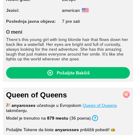
Jezici:
american
Poslednja javna objava:
7 pre sati
O meni
There's this young girl with long blonde hair that flows down her
back like a waterfall. Her eyes are bright and full of curiosity,
always looking for the next adventure. She has this amazing
laugh that just makes everyone around her smile. It's like she
lights up the world wherever she goes
Pošaljite Bakšiš
Queen of Queens
anyarosses
učestvuje u Evropskom
Queen of Queens
takmičenju.
Model je trenutno na
879 mestu
(36 poena).
Pošaljite Tokene da biste
anyarosses
približili
pobedi!