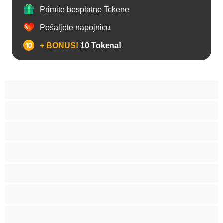
Primite besplatne Tokene
Pošaljete napojnicu
+ BONUS!
10 Tokena!
Anal
Arapski
Azijski
Babes
Bake
BBW
Belkinje