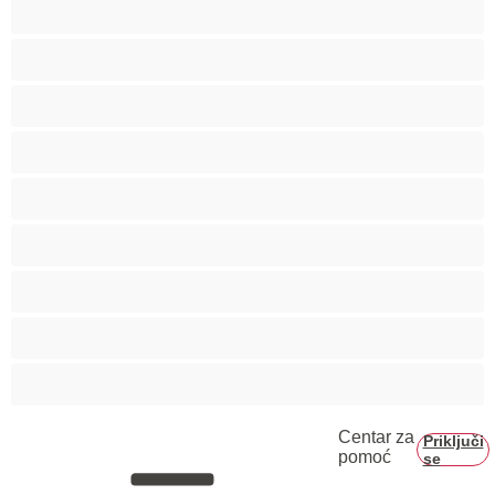
Srednje grudi
Starije
Studentkinje
Tinejdžerke 18+
Trudnice
Velike grudi
Velike sise
Veliko dupe
Vezivanje
Centar za
Priključi
pomoć
se