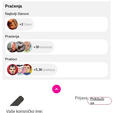
Praćenja
+2
Najbolji članovi
+2
člana
+30
Praćenja
+30
praćenja
+5.3K
Pratioci
+5.3K
pratilaca
Prijava
Priključi
se
Vaše korisničko ime: