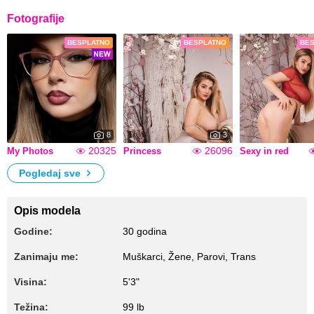
Fotografije
BESPLATNO
BESPLATNO
BE
8
3
20325
26096
My Photos
Princess
Sexy in red
Pogledaj sve
Opis modela
Godine:
30 godina
Zanimaju me:
Muškarci, Žene, Parovi, Trans
Visina:
5'3"
Težina:
99 lb