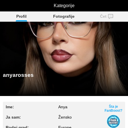
anyarosses
Kategorije
Profil
Fotografije
Čet
anyarosses
Ime:
Anya
Šta je
FanBoost?
Ja sam:
Žensko
Rodni grad:
Europe