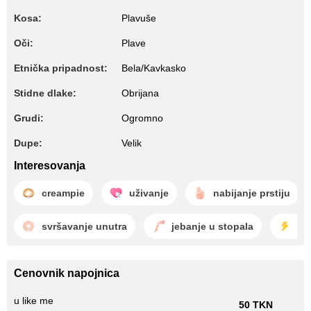
Kosa:
Plavuše
Oči:
Plave
Etnička pripadnost:
Bela/Kavkasko
Stidne dlake:
Obrijana
Grudi:
Ogromno
Dupe:
Velik
Interesovanja
creampie
uživanje
nabijanje prstiju
svršavanje unutra
jebanje u stopala
gl
Cenovnik napojnica
u like me
50 TKN